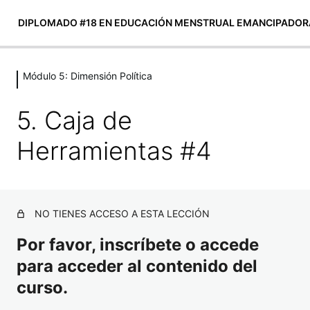
DIPLOMADO #18 EN EDUCACIÓN MENSTRUAL EMANCIPADOR
Módulo 5: Dimensión Política
Módulo 0: Presentación
4 lecciones
5. Caja de
Módulo 1: EL CONCEPTO DE
EDUCACIÓN MENSTRUAL
Herramientas #4
EMANCIPADORA
5 lecciones
INTRODUCCIÓN A LAS
NO TIENES ACCESO A ESTA LECCIÓN
DIMENSIONES DE LA EDUCACIÓN
MENSTRUAL
Por favor, inscríbete o accede
para acceder al contenido del
1 lección
Módulo 2: Dimensión histórica, social
curso.
y cultural de la menstruación.