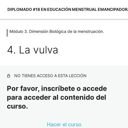
DIPLOMADO #18 EN EDUCACIÓN MENSTRUAL EMANCIPADOR
Módulo 3. Dimensión Biológica de la menstruación.
Módulo 0: Presentación
4 lecciones
4. La vulva
Módulo 1: EL CONCEPTO DE
EDUCACIÓN MENSTRUAL
EMANCIPADORA
NO TIENES ACCESO A ESTA LECCIÓN
5 lecciones
INTRODUCCIÓN A LAS
Por favor, inscríbete o accede
DIMENSIONES DE LA EDUCACIÓN
para acceder al contenido del
MENSTRUAL
curso.
1 lección
Módulo 2: Dimensión histórica, social
y cultural de la menstruación.
Hacer el curso