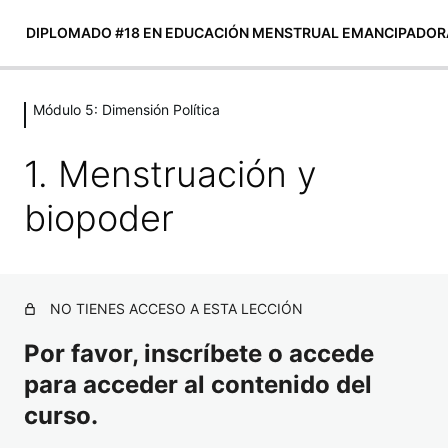
DIPLOMADO #18 EN EDUCACIÓN MENSTRUAL EMANCIPADOR
Módulo 5: Dimensión Política
Módulo 0: Presentación
4 lecciones
1. Menstruación y
Módulo 1: EL CONCEPTO DE
EDUCACIÓN MENSTRUAL
biopoder
EMANCIPADORA
5 lecciones
INTRODUCCIÓN A LAS
NO TIENES ACCESO A ESTA LECCIÓN
DIMENSIONES DE LA EDUCACIÓN
MENSTRUAL
Por favor, inscríbete o accede
para acceder al contenido del
1 lección
Módulo 2: Dimensión histórica, social
curso.
y cultural de la menstruación.