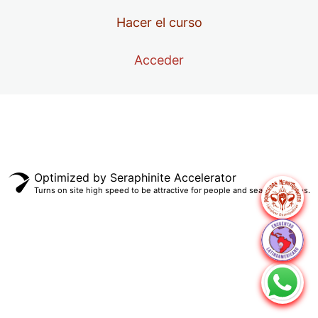
5. Evaluación Módulo
menstruación.
2. Seclusión y ritos de pasaje
Hacer el curso
10 lecciones
3. Menstruación y religión
Módulo 4. Dimensión Psicoemocional de la
1. La naturaleza femenina
Acceder
menstruación.
4. Lo que no se nombra no existe
2. De aparato reproductor a órgano sexual
5. Clase Sincrónica: Tabúes y estigmas y su impacto en
3. El útero
1. La fractura del cuerpo
los DDHH
4. La vulva
Anterior
Siguiente
2. Bullying menstrual, algunos casos y consecuencias.
6. Acciones asertivas
5. Pubertad y medicalización
3. La autoconfianza en la menopausia
Optimized by Seraphinite Accelerator
7. Foro caja de herramientas
Turns on site high speed to be attractive for people and search engines.
6. Clase Sincrónica: Pubertad, menstruación y narrativas
4. Clase Sincrónica: Menstruación, autoestima y
emancipadoras
subjetividad.
7. Salud Menstrual y Ciclo Menstrual Ovulatorio
5. Acciones Asertivas
8. Clase sincrónica: Biologia del ciclo menstrual
6. Caja de herramientas #3
8. Acciones asertivas
7. Ejercicio Evaluativo