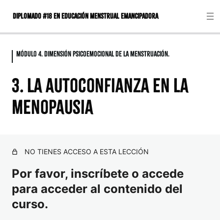
DIPLOMADO #18 EN EDUCACIÓN MENSTRUAL EMANCIPADORA
Módulo 4. Dimensión Psicoemocional de la menstruación.
Módulo 0: Presentación
4 lecciones
3. La autoconfianza en la
Módulo 1: EL CONCEPTO DE EDUCACIÓN
1. Presentación de la profesora
MENSTRUAL EMANCIPADORA
menopausia
2. Presentación del Programa Princesas Menstruantes
5 lecciones
3. Introducción al trabajo final del curso.
INTRODUCCIÓN A LAS DIMENSIONES DE LA
1. El concepto de educación menstrual Emancipadora
EDUCACIÓN MENSTRUAL
4. Espacio sincrónico de Introducción y presentación.
2. Competencias básicas de la educadora menstrual
NO TIENES ACCESO A ESTA LECCIÓN
1 lección
3. Diferenciar el proceso educativo del proceso
Módulo 2: Dimensión histórica, social y
Por favor, inscríbete o accede
Video introductorio
terapéutico
cultural de la menstruación.
para acceder al contenido del
4. Clase sincrónica: Sintetizando el concepto y la
curso.
práctica
7 lecciones
Módulo 3. Dimensión Biológica de la
1. El tabú menstrual