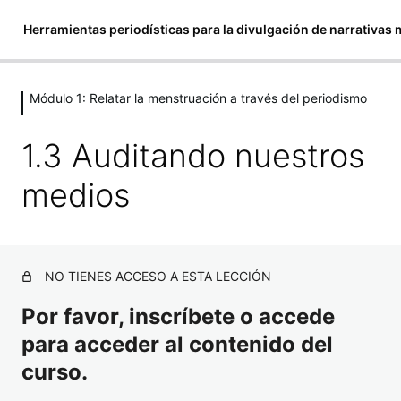
Herramientas periodísticas para la divulgación de narrativas
Módulo 1: Relatar la menstruación a través del periodismo
Módulo 1: Relatar la menstruación a
través del periodismo
1.3 Auditando nuestros
Bienvenida a la Escuela de Educación Menstrual
medios
Emancipadas
1.1 Apertura
1.2 Por qué el periodismo
NO TIENES ACCESO A ESTA LECCIÓN
1.3 Auditando nuestros medios
Por favor, inscríbete o accede
para acceder al contenido del
1.4 Géneros periodísticos
Módulo 2: Nutriendo la divulgación
curso.
de las narrativas de la menstruación