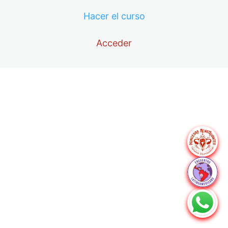
con la ética y la responsabilidad
Hacer el curso
periodística
2 lecciones
Acceder
Módulo 3: De las ideas a la acción
4 lecciones
Anterior
Siguiente