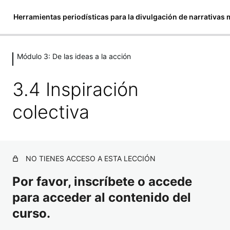
Herramientas periodísticas para la divulgación de narrativas
Módulo 3: De las ideas a la acción
Módulo 1: Relatar la menstruación a
través del periodismo
3.4 Inspiración
5 lecciones
Módulo 2: Nutriendo la divulgación
colectiva
de las narrativas de la menstruación
con la ética y la responsabilidad
periodística
NO TIENES ACCESO A ESTA LECCIÓN
2 lecciones
Módulo 3: De las ideas a la acción
Por favor, inscríbete o accede
para acceder al contenido del
3.1 Apoyando la redacción
curso.
3.2 Periodismo especializado