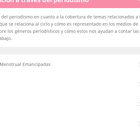
M
1:
Re
l del periodismo en cuanto a la cobertura de temas relacionados a 
la
 que se relaciona al ciclo y cómo es representado en los medios de
me
a
re los géneros periodísticos y cómo estos nos ayudan a contar las
tr
abajo.
de
pe
n Menstrual Emancipadas