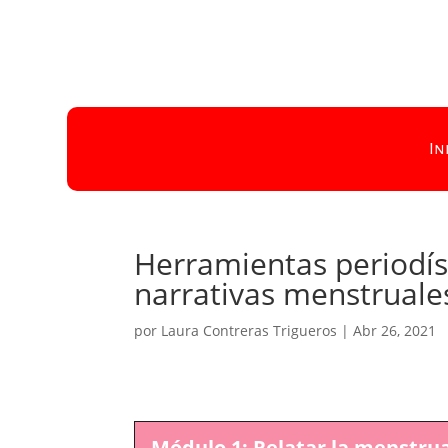
In
Herramientas periodíst
narrativas menstruale
por
Laura Contreras Trigueros
|
Abr 26, 2021
Módulo 1: Relatar la menstrua