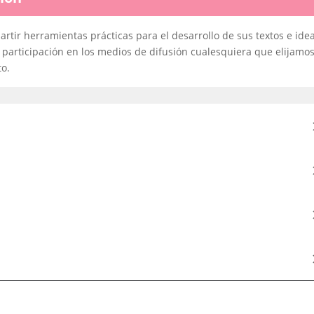
M
3:
D
rtir herramientas prácticas para el desarrollo de sus textos e ide
la
 participación en los medios de difusión cualesquiera que elijamo
id
a
to.
la
ac