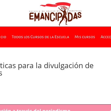
icio
Todos los Cursos de la Escuela
Mis cursos
Acce
icas para la divulgación de
s
ción a través del periodismo