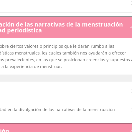
ación de las narrativas de la menstruación
M
ad periodística
2:
Nu
la
bre ciertos valores o principios que le darán rumbo a las
di
dísticas menstruales, los cuales también nos ayudarán a ofrecer
d
vas prevalecientes, en las que se posicionan creencias y supuestos 
la
na
 a la experiencia de menstruar.
d
la
me
co
la
ét
y
la
dad en la divulgación de las narrativas de la menstruación
re
pe
ción