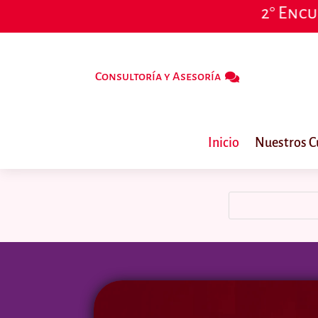
2° Encuentro Iberoame
Consultoría y Asesoría
Inicio
Nuestros C