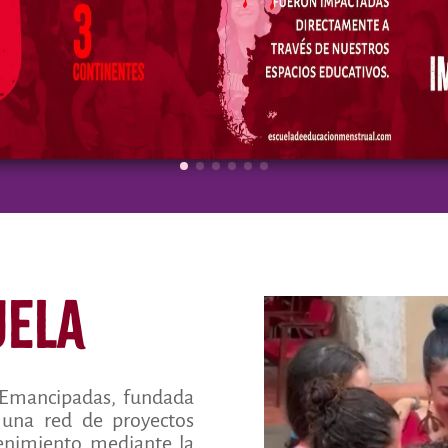
uela
 Emancipadas, fundada
 una red de proyectos
enimiento mediante la