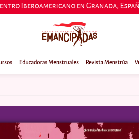
ricano en Granada, España, 23, 24 y 25 d
ursos
Educadoras Menstruales
Revista Menstrúa
V