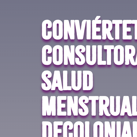
Conviérte
consultor
salud
menstrua
decolonia