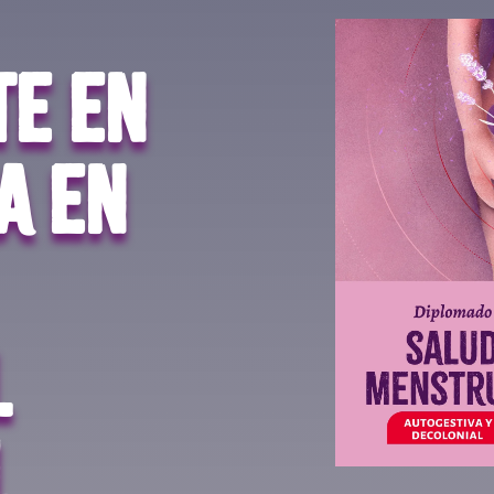
te en
a en
l
l