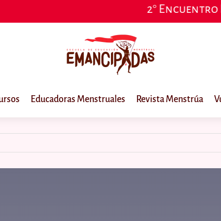
2° Encuentro Iberoa
ursos
Educadoras Menstruales
Revista Menstrúa
V