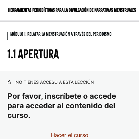
Herramientas periodísticas para la divulgación de narrativas menstruales
Módulo 1: Relatar la menstruación a través del periodismo
Módulo 1: Relatar la menstruación a través
del periodismo
1.1 Apertura
Bienvenida a la Escuela de Educación Menstrual
Emancipadas
1.1 Apertura
NO TIENES ACCESO A ESTA LECCIÓN
1.2 Por qué el periodismo
Por favor, inscríbete o accede
para acceder al contenido del
1.3 Auditando nuestros medios
curso.
1.4 Géneros periodísticos
Módulo 2: Nutriendo la divulgación de las
narrativas de la menstruación con la ética y
Hacer el curso