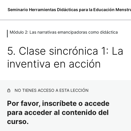
Seminario Herramientas Didácticas para la Educación Menstr
Módulo 2: Las narrativas emancipadoras como didáctica
Módulo 0: Presentación
3 lecciones
5. Clase sincrónica 1: La
Módulo 1: La didáctica en la
educación menstrual emancipadora
inventiva en acción
3 lecciones, 1 cuestionario
Módulo 2: Las narrativas
emancipadoras como didáctica
NO TIENES ACCESO A ESTA LECCIÓN
Por favor, inscríbete o accede
1. ¿De qué hablamos cuando hablamos de narrativas
emancipadoras?
para acceder al contenido del
2. Contar historias
curso.
3. Le dimos voz a las princesas clásicas y nos contaron