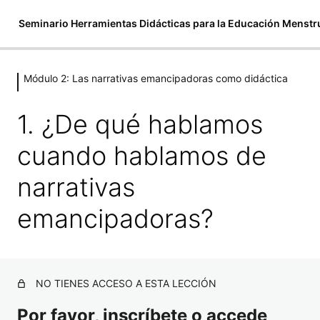
Seminario Herramientas Didácticas para la Educación Menstr
Módulo 2: Las narrativas emancipadoras como didáctica
Módulo 0: Presentación
3 lecciones
1. ¿De qué hablamos
Módulo 1: La didáctica en la
educación menstrual emancipadora
cuando hablamos de
3 lecciones, 1 cuestionario
narrativas
Módulo 2: Las narrativas
emancipadoras como didáctica
emancipadoras?
1. ¿De qué hablamos cuando hablamos de narrativas
emancipadoras?
NO TIENES ACCESO A ESTA LECCIÓN
2. Contar historias
Por favor, inscríbete o accede
3. Le dimos voz a las princesas clásicas y nos contaron