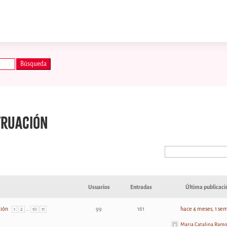
truación
Usuarios
Entradas
Última publicaci
ción
…
99
161
hace 4 meses, 1 se
1
2
10
11
Maria Catalina Ramo