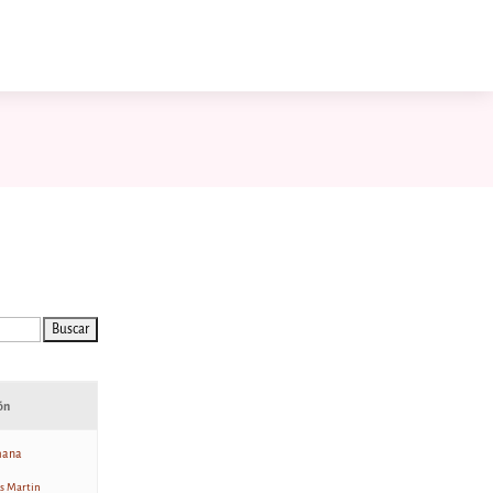
ón
mana
s Martin