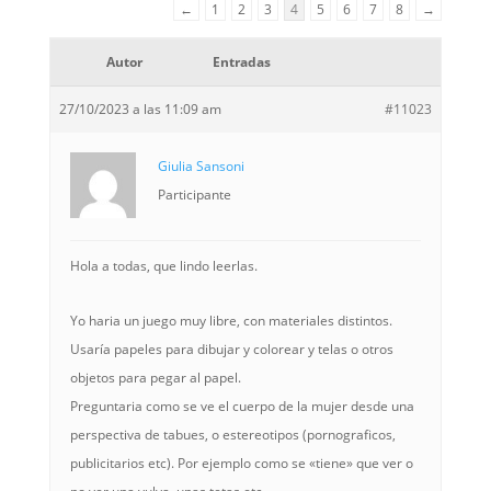
←
1
2
3
4
5
6
7
8
→
Autor
Entradas
27/10/2023 a las 11:09 am
#11023
Giulia Sansoni
Participante
Hola a todas, que lindo leerlas.
Yo haria un juego muy libre, con materiales distintos.
Usaría papeles para dibujar y colorear y telas o otros
objetos para pegar al papel.
Preguntaria como se ve el cuerpo de la mujer desde una
perspectiva de tabues, o estereotipos (pornograficos,
publicitarios etc). Por ejemplo como se «tiene» que ver o