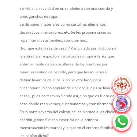
Se inicia la actividad en un tendedero con una cuerda y
unos ganchos de ropa.
Se disponen materiales como cartulina, elementos
decorativos, marcadores, etc. Se les propone crear su
ropa interior, sus panties, como serían…
¿Por qué está pieza de vestir? Por un lado por lo dicho en
la entrevista respecto a los calzones o ropa interior que
anteriormente debían ocultarse de los hombres por
tener un sentido de pecado, pero que las mujeres sí
debían lavar los de ellos. Y por el otro lado, para
cuestionar el dicho popular de «la ropa sucias se lava en
casa» , pues no termina siendo así, sino que es fuera de
casa donde resolvemos, cuestionamos y transformamos.
En la parte reversa del calzón, se les plantea a las chicas
escribir ¿cómo fue esa expericia de la primera
menstruación (menarca) y lo que en el entorno familiar
les habían dicho?