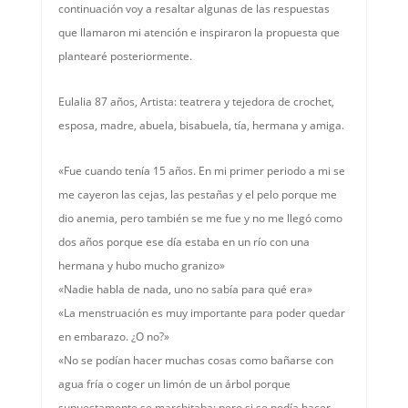
continuación voy a resaltar algunas de las respuestas
que llamaron mi atención e inspiraron la propuesta que
plantearé posteriormente.
Eulalia 87 años, Artista: teatrera y tejedora de crochet,
esposa, madre, abuela, bisabuela, tía, hermana y amiga.
«Fue cuando tenía 15 años. En mi primer periodo a mi se
me cayeron las cejas, las pestañas y el pelo porque me
dio anemia, pero también se me fue y no me llegó como
dos años porque ese día estaba en un río con una
hermana y hubo mucho granizo»
«Nadie habla de nada, uno no sabía para qué era»
«La menstruación es muy importante para poder quedar
en embarazo. ¿O no?»
«No se podían hacer muchas cosas como bañarse con
agua fría o coger un limón de un árbol porque
supuestamente se marchitaba; pero si se podía hacer