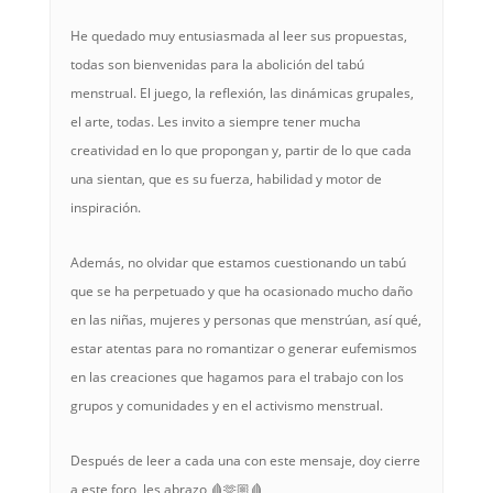
He quedado muy entusiasmada al leer sus propuestas,
todas son bienvenidas para la abolición del tabú
menstrual. El juego, la reflexión, las dinámicas grupales,
el arte, todas. Les invito a siempre tener mucha
creatividad en lo que propongan y, partir de lo que cada
una sientan, que es su fuerza, habilidad y motor de
inspiración.
Además, no olvidar que estamos cuestionando un tabú
que se ha perpetuado y que ha ocasionado mucho daño
en las niñas, mujeres y personas que menstrúan, así qué,
estar atentas para no romantizar o generar eufemismos
en las creaciones que hagamos para el trabajo con los
grupos y comunidades y en el activismo menstrual.
Después de leer a cada una con este mensaje, doy cierre
a este foro, les abrazo 🩸🫶🏼🩸