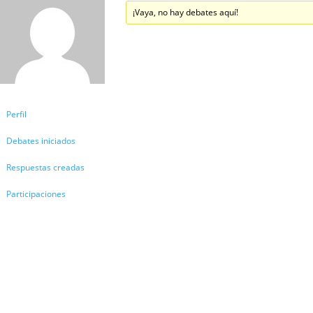
¡Vaya, no hay debates aquí!
Perfil
Debates iniciados
Respuestas creadas
Participaciones
Favoritos
Nuestros Cursos
Consultoría y Asesoría
Política de Privacidad Escuela de Educación M
Contacto