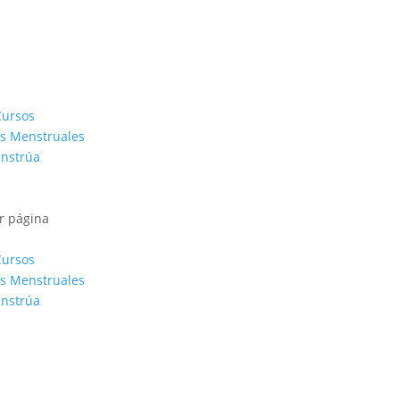
Cursos
s Menstruales
enstrúa
r página
Cursos
s Menstruales
enstrúa