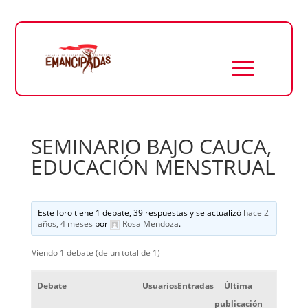
SEMINARIO BAJO CAUCA,
EDUCACIÓN MENSTRUAL
Este foro tiene 1 debate, 39 respuestas y se actualizó
hace 2
años, 4 meses
por
Rosa Mendoza
.
Viendo 1 debate (de un total de 1)
Debate
Usuarios
Entradas
Última
publicación