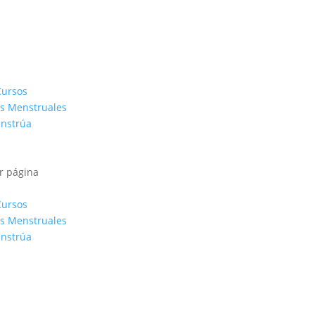
Cursos
s Menstruales
enstrúa
r página
Cursos
s Menstruales
enstrúa