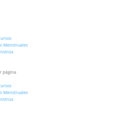
Cursos
s Menstruales
enstrúa
r página
Cursos
s Menstruales
enstrúa