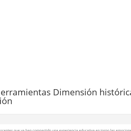
herramientas Dimensión históric
ión
olescentes que ya han compartido una experiencia educativa en torno las emocion