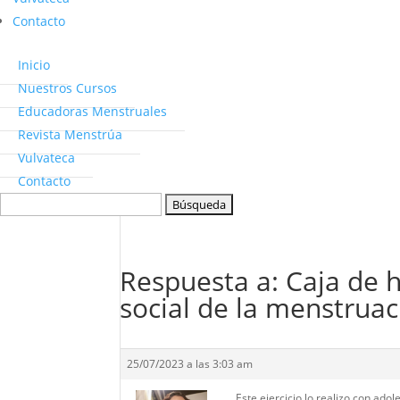
Contacto
Inicio
Nuestros Cursos
Educadoras Menstruales
Revista Menstrúa
Vulvateca
Contacto
Buscar:
Respuesta a: Caja de 
social de la menstruac
25/07/2023 a las 3:03 am
Este ejercicio lo realizo con ad