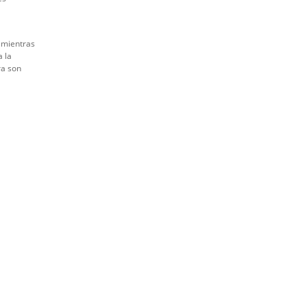
, mientras
a la
ra son