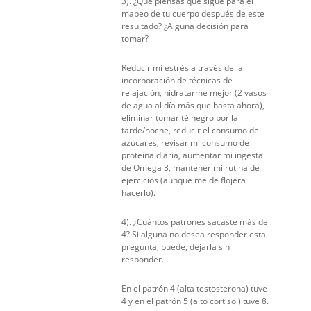
3). ¿Qué piensas que sigue para el
mapeo de tu cuerpo después de este
resultado? ¿Alguna decisión para
tomar?
Reducir mi estrés a través de la
incorporación de técnicas de
relajación, hidratarme mejor (2 vasos
de agua al día más que hasta ahora),
eliminar tomar té negro por la
tarde/noche, reducir el consumo de
azúcares, revisar mi consumo de
proteína diaria, aumentar mi ingesta
de Omega 3, mantener mi rutina de
ejercicios (aunque me de flojera
hacerlo).
4). ¿Cuántos patrones sacaste más de
4? Si alguna no desea responder esta
pregunta, puede, dejarla sin
responder.
En el patrón 4 (alta testosterona) tuve
4 y en el patrón 5 (alto cortisol) tuve 8.