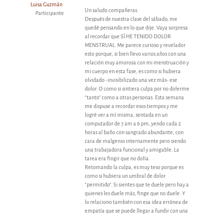
Luisa Guzmán
Un saludo compañeras.
Participante
Después de nuestra clase del sábado, me
quedé pensando en lo que dije. Vaya sorpresa
al recordar que SÍ HE TENIDO DOLOR
MENSTRUAL. Me parece curioso y revelador
esto porque, si bien llevo varios años con una
relación muy amorosa con mi menstruación y
mi cuerpo en esta fase, es como si hubiera
olvidado -invisibilizado una vez más- ese
dolor. O como si sintiera culpa por no dolerme
“tanto” como a otras personas. Esta semana
me dispuse a recordar esos tiempos y me
logré ver a mí misma, sentada en un
computador de 7 am a 6 pm, yendo cada 2
horas al baño con sangrado abundante, con
cara de malgenio internamente pero siendo
una trabajadora funcional y amigable. La
tarea era fingir que no dolía.
Retomando la culpa, es muy teso porque es
como si hubiera un umbral de dolor
“permitido”. Si sientes que te duele pero hay a
quienes les duele más, finge que no duele. Y
lo relaciono también con esa idea errónea de
empatía que se puede llegar a fundir con una