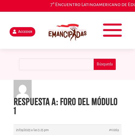
7° Encuentro Latinoamericano de Educ
Acceder
Respuesta a: Foro del módulo
1
21/09/2023 a las 3:25 pm
#10269