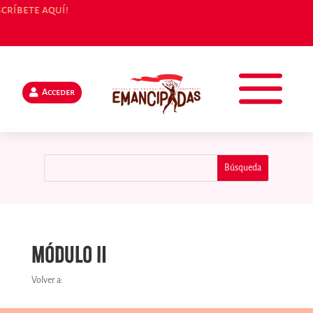
2° Encuentro Iberoamericano en Granad
Acceder
Módulo II
Volver a: