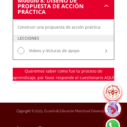
Módulo 8: DISEÑO DE
PROPUESTA DE ACCIÓN
Módulo
PRÁCTICA
8:
DISEÑO
DE
Construir una propuesta de acción práctica
PROPUESTA
DE
LECCIONES
ACCIÓN
PRÁCTICA
Videos y lecturas de apoyo
Queremos saber como fue tu proceso de
aprendizaje, por favor responde el cuestionario AQUÍ
Copyright © 2025.
Escuela de Educación Menstrual Emancipadas