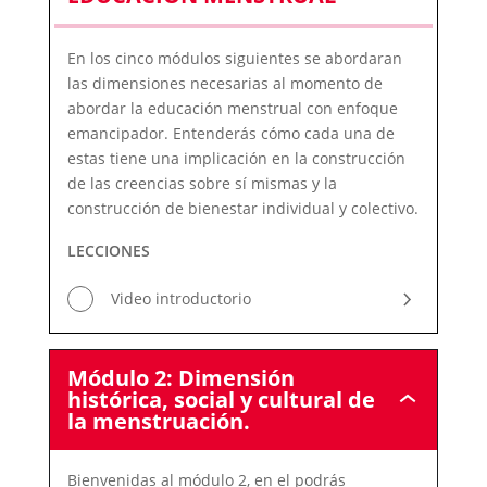
LAS
DIMENSIONES
DE
En los cinco módulos siguientes se abordaran
LA
las dimensiones necesarias al momento de
EDUCACIÓN
abordar la educación menstrual con enfoque
MENSTRUAL
emancipador. Entenderás cómo cada una de
estas tiene una implicación en la construcción
de las creencias sobre sí mismas y la
construcción de bienestar individual y colectivo.
LECCIONES
Video introductorio
Módulo 2: Dimensión
histórica, social y cultural de
Módulo
la menstruación.
2:
Dimensión
histórica,
Bienvenidas al módulo 2, en el podrás
social