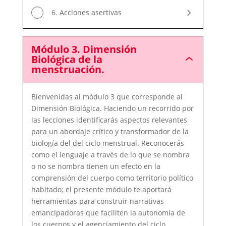
6. Acciones asertivas
Módulo 3. Dimensión
Biológica de la
Módulo
menstruación.
3.
Dimensión
Biológica
Bienvenidas al módulo 3 que corresponde al
de
la
Dimensión Biológica. Haciendo un recorrido por
menstruación.
las lecciones identificarás aspectos relevantes
para un abordaje crítico y transformador de la
biología del del ciclo menstrual. Reconocerás
como el lenguaje a través de lo que se nombra
o no se nombra tienen un efecto en la
comprensión del cuerpo como territorio político
habitado; el presente módulo te aportará
herramientas para construir narrativas
emancipadoras que faciliten la autonomía de
los cuerpos y el agenciamiento del ciclo