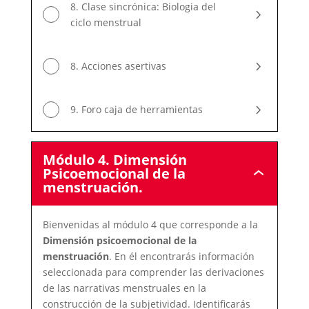
8. Clase sincrónica: Biologia del
ciclo menstrual
8. Acciones asertivas
9. Foro caja de herramientas
Módulo 4. Dimensión
Psicoemocional de la
Módulo
menstruación.
4.
Dimensión
Psicoemociona
Bienvenidas al módulo 4 que corresponde a la
de
la
Dimensión psicoemocional de la
menstruación.
menstruación
. En él encontrarás información
seleccionada para comprender las derivaciones
de las narrativas menstruales en la
construcción de la subjetividad. Identificarás