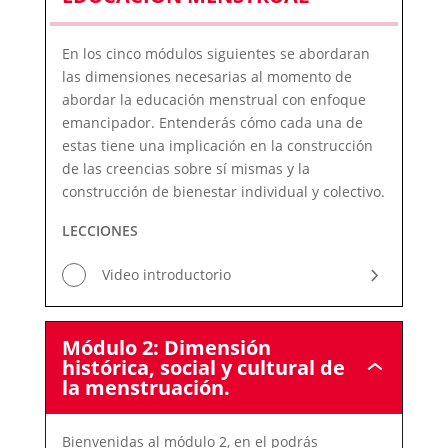
LAS
DIMENSIONES
DE
En los cinco módulos siguientes se abordaran
LA
las dimensiones necesarias al momento de
EDUCACIÓN
abordar la educación menstrual con enfoque
MENSTRUAL
emancipador. Entenderás cómo cada una de
estas tiene una implicación en la construcción
de las creencias sobre sí mismas y la
construcción de bienestar individual y colectivo.
LECCIONES
Video introductorio
Módulo 2: Dimensión
histórica, social y cultural de
Módulo
la menstruación.
2:
Dimensión
histórica,
Bienvenidas al módulo 2, en el podrás
social