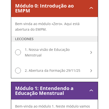
Módulo 0: Introdução ao
Módulo
EMPM
0:
Introdução
ao
Bem vinda ao módulo «Zero». Aqui está
EMPM
abertura do EMPM.
LECCIONES
1. Nossa visão de Educação
Menstrual
2. Abertura da Formação 29/11/25
Módulo 1: Entendendo a
Módulo
Educação Menstrual
1:
Entendendo
a
Bem-vinda ao módulo 1. Neste módulo vamos