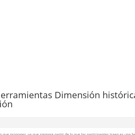
herramientas Dimensión históric
ión
lo que propones, ya que siempre partir de lo que las participantes traen es una 