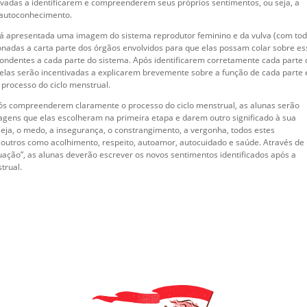
tivadas a identificarem e compreenderem seus próprios sentimentos, ou seja, a
autoconhecimento.
rá apresentada uma imagem do sistema reprodutor feminino e da vulva (com to
ionadas a carta parte dos órgãos envolvidos para que elas possam colar sobre e
ondentes a cada parte do sistema. Após identificarem corretamente cada parte 
 elas serão incentivadas a explicarem brevemente sobre a função de cada parte 
 processo do ciclo menstrual.
 após compreenderem claramente o processo do ciclo menstrual, as alunas serão
agens que elas escolheram na primeira etapa e darem outro significado à sua
eja, o medo, a insegurança, o constrangimento, a vergonha, todos estes
 outros como acolhimento, respeito, autoamor, autocuidado e saúde. Através de
uação”, as alunas deverão escrever os novos sentimentos identificados após a
trual.