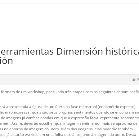
herramientas Dimensión históric
ión
#1
m formato de um workshop, possuindo três etapas com as seguintes denominaçõ
será apresentada a figura de um útero na fase menstrual (endométrio espesso).
deverão expressar quais são seus próprios sentimentos quando se encontram n
ão de imagens já confeccionadas em que a expressão facial representa sentiment
nternet). Assim, deverão escolher qual imagem (sentimento) mais se aproxima de
uras no entorno da imagem do útero. Além das imagens, elas poderão também
ue já estarão escritos em uma folha e colá-los junto à imagem do útero. Desta