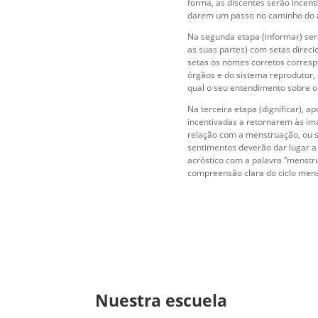
forma, as discentes serão incen
darem um passo no caminho do 
Na segunda etapa (informar) se
as suas partes) com setas direc
setas os nomes corretos corresp
órgãos e do sistema reprodutor,
qual o seu entendimento sobre o
Na terceira etapa (dignificar),
incentivadas a retornarem às im
relação com a menstruação, ou s
sentimentos deverão dar lugar a
acróstico com a palavra “menstr
compreensão clara do ciclo mens
Nuestra escuela