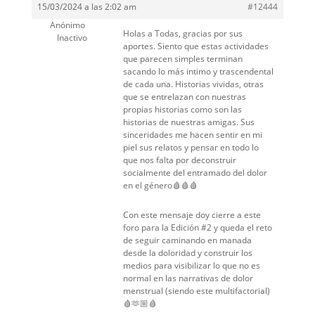
15/03/2024 a las 2:02 am
#12444
Anónimo
Holas a Todas, gracias por sus
Inactivo
aportes. Siento que estas actividades
que parecen simples terminan
sacando lo más intimo y trascendental
de cada una. Historias vividas, otras
que se entrelazan con nuestras
propias historias como son las
historias de nuestras amigas. Sus
sinceridades me hacen sentir en mi
piel sus relatos y pensar en todo lo
que nos falta por deconstruir
socialmente del entramado del dolor
en el género🩸🩸🩸
Con este mensaje doy cierre a este
foro para la Edición #2 y queda el reto
de seguir caminando en manada
desde la doloridad y construir los
medios para visibilizar lo que no es
normal en las narrativas de dolor
menstrual (siendo este multifactorial)
🩸🫶🏼🩸