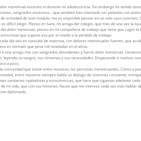
olor menstrual excesivo ni durante mi adolescencia. Sin embargo he tenido otras
ones, sangrados excesivos… que también han intentado ser paliados con antico
a de actividad de este modulo, me es imposible pensar en un solo caso concreto. 
s difícil elegir. Pienso en Sara, mi amiga del colegio, que más de una vez la tu
del dolor menstrual, pienso en mi compañera de trabajo que tiene que coger la 
 emocional que supone eso por el miedo a la pérdida de trabajo.
cada día veo en consulta de matrona, con dolores menstruales fuertes, que acud
 eso es normal» que pesa mil toneladas en el alma.
a una amiga mía con sangrados abundantes y fuerte dolor menstrual. Llevamo
o, leyendo su sangre, sus síntomas y sus necesidades. Empezando a realizar cam
oco a poco.
la comunidad que existe entre nosotras, las personas menstruantes. Cómo a pes
 sociedad, entre nosotras siempre habla un dialogo de vivencias constante, enriqu
tas sanitarias capitalistas y eurocéntricas, que hace que sigamos adelante cad
 de mi vida, que con sus historias, hacen que me interese cada vez más hablar d
este diplomado.