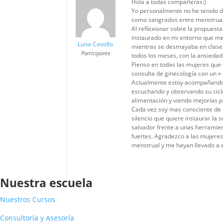
Hola a todas compañeras:)
Yo personalmente no he tenido d
como sangrados entre menstruaci
Al reflexionar sobre la propuest
instaurado en mi entorno que me e
Luna Castillo
mientras se desmayaba en clase 
Participante
todos los meses, con la ansiedad
Pienso en todas las mujeres que 
consulta de ginecología con un »
Actualmente estoy acompañando 
escuchando y observando su cicl
alimentación y viendo mejorías p
Cada vez soy mas consciente de 
silencio que quiere instaurar la
salvador frente a unas herramien
fuertes. Agradezco a las mujeres
menstrual y me hayan llevado a 
Nuestra escuela
Nuestros Cursos
Consultoría y Asesoría