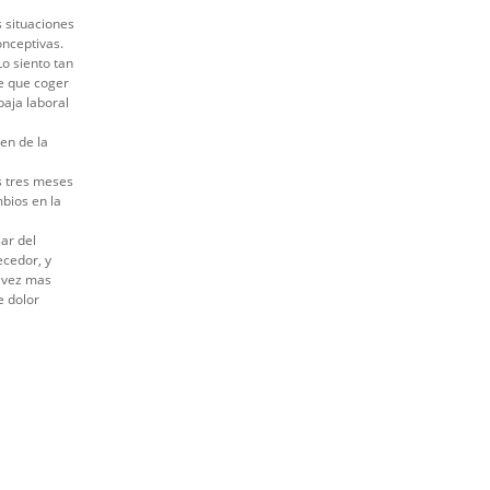
 situaciones
nceptivas.
Lo siento tan
ve que coger
baja laboral
en de la
s tres meses
bios en la
ar del
ecedor, y
a vez mas
e dolor