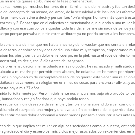
ue mi mente quiere atribuirme en la fase premenstrual.
exualmente por muchos hombres de mi familia incluido mi padre y fue tan desf
 del concepto de mi misma, del amor, de la sexualidad y de los vínculos afecti
 lo primero que atiné a decir y pensar fue: 1.»Ya ningún hombre más querrá est
arme» y 2. Pensar que en el colectivo se mencionaba que cuando a una mujer le
llada y con ese cuerpo iba a quedar toda la vida, al verme sin nada de senos y s
uerpo porque pensaba que sin estos atributos ya no podría atraer a los hombres
o conciencia del mal que me habían hecho y de lo «sucia» que me sentía en relac
ó a desarrollar sobrepeso y obesidad a una edad muy temprana, empeorando mis
n los pies y sentía un dolor en el cuerpo, en la piel, hasta el roce del viento m
enstrual, es decir, casi 8 días antes del sangrado.
cada premenstruación me he odiado a más no poder, he rechazado y maltratado 
ulpado a mi madre por permitir esos abusos, he odiado a los hombres por hipe
r en un hoyo oscuro de incompleto deseo, de no querer establecer una relación 
y dañada nuevamente, a refugiarme en miles de cosas para encontrar alivio… y así
asta hoy a mis 37 años.
da fortuitamente por Vero, inicialmente nos vinculamos bajo otro propósito, pe
a, bondadosa y resignificadora que haya podido tener.
me recuerdan lo indeseable de ser mujer, también lo he aprendido a ver como un 
abitando el cuerpo de una mujer y una evaluación consciente de lo que hice dura
ido sentir menos dolor abdominal y tener menos pensamientos intrusivos antes y
peso de lo que implica ser mujer en algunas sociedades como la nuestra, entiend
y agradezco el día y espero ver mis ciclos mejor asociados con experiencias em