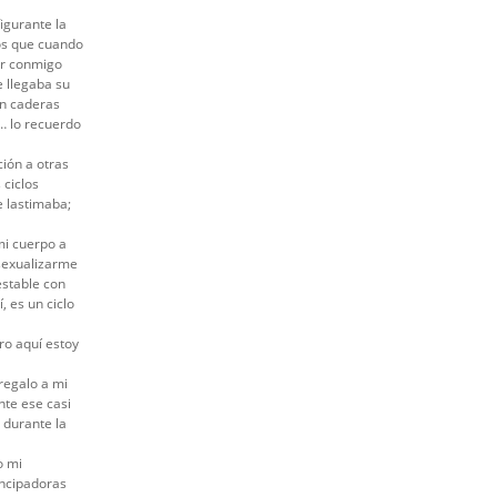
igurante la
vos que cuando
ar conmigo
 llegaba su
in caderas
… lo recuerdo
ión a otras
 ciclos
e lastimaba;
mi cuerpo a
rsexualizarme
estable con
, es un ciclo
ro aquí estoy
regalo a mi
nte ese casi
 durante la
o mi
ancipadoras