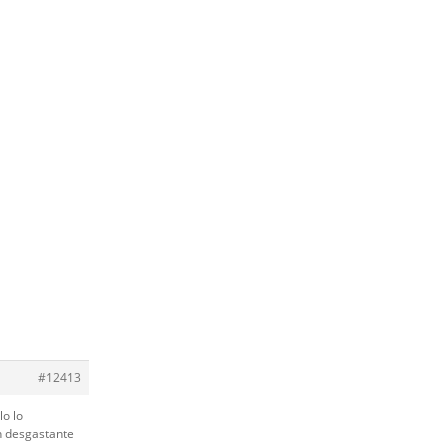
#12413
lo lo
n desgastante