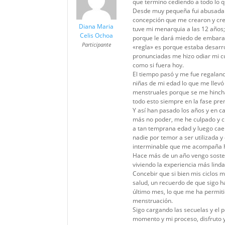
que termino cediendo a todo lo q
Desde muy pequeña fui abusada s
concepción que me crearon y cree
Diana Maria
tuve mi menarquia a las 12 años;
Celis Ochoa
porque le dará miedo de embaraz
Participante
«regla» es porque estaba desarro
pronunciadas me hizo odiar mi c
como si fuera hoy.
El tiempo pasó y me fue regaland
niñas de mi edad lo que me llev
menstruales porque se me hinchaba
todo esto siempre en la fase prem
Y así han pasado los años y en 
más no poder, me he culpado y c
a tan temprana edad y luego cae
nadie por temor a ser utilizada 
interminable que me acompaña h
Hace más de un año vengo sosteni
viviendo la experiencia más lind
Concebir que si bien mis ciclos 
salud, un recuerdo de que sigo h
último mes, lo que me ha permit
menstruación.
Sigo cargando las secuelas y el 
momento y mi proceso, disfruto 