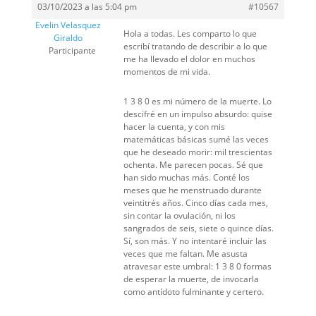
03/10/2023 a las 5:04 pm
#10567
Evelin Velasquez
Hola a todas. Les comparto lo que
Giraldo
escribí tratando de describir a lo que
Participante
me ha llevado el dolor en muchos
momentos de mi vida.
1 3 8 0 es mi número de la muerte. Lo
descifré en un impulso absurdo: quise
hacer la cuenta, y con mis
matemáticas básicas sumé las veces
que he deseado morir: mil trescientas
ochenta. Me parecen pocas. Sé que
han sido muchas más. Conté los
meses que he menstruado durante
veintitrés años. Cinco días cada mes,
sin contar la ovulación, ni los
sangrados de seis, siete o quince días.
Sí, son más. Y no intentaré incluir las
veces que me faltan. Me asusta
atravesar este umbral: 1 3 8 0 formas
de esperar la muerte, de invocarla
como antídoto fulminante y certero.