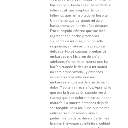
barrio abajo, hasta llegar al verdadero
infierno, al más aséptico de los
infiernos que he habitado: el hospital.
Un infierno que perpetuó mi dolor
hasta ahora, veintitrés años después.
Frío e insípido infierno que me hizo
regresar esa noche y todas las
siguientes a mi casa, sin una sola
respuesta, sin atinar una pregunta
delicada. No sé cuántas pruebas de
embarazo me hicieron de ahí en
adelante. Yo me daba cuenta que las
hacían cuando le decían a mi mamá -
no está embarazada-, y entonces
osaban recomendar que me
embarazara, que así dejaría de sentir
dolor. Y yo tenía trece años. Aprendí lo
que era la frustración cuando me di
cuenta que ese dolor menstrual no me
mataría. La muerte entonces dejó de
ser tangible para mí. Supe que no me
entregaría el descanso, sino el
padecimiento de su deseo. Cada mes
la anhelé, invoqué su infinita crueldad