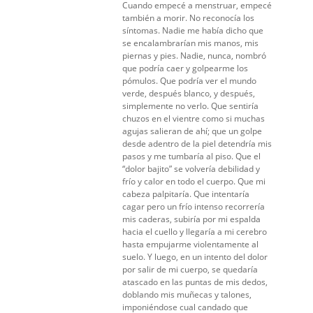
Cuando empecé a menstruar, empecé
también a morir. No reconocía los
síntomas. Nadie me había dicho que
se encalambrarían mis manos, mis
piernas y pies. Nadie, nunca, nombró
que podría caer y golpearme los
pómulos. Que podría ver el mundo
verde, después blanco, y después,
simplemente no verlo. Que sentiría
chuzos en el vientre como si muchas
agujas salieran de ahí; que un golpe
desde adentro de la piel detendría mis
pasos y me tumbaría al piso. Que el
“dolor bajito” se volvería debilidad y
frío y calor en todo el cuerpo. Que mi
cabeza palpitaría. Que intentaría
cagar pero un frío intenso recorrería
mis caderas, subiría por mi espalda
hacia el cuello y llegaría a mi cerebro
hasta empujarme violentamente al
suelo. Y luego, en un intento del dolor
por salir de mi cuerpo, se quedaría
atascado en las puntas de mis dedos,
doblando mis muñecas y talones,
imponiéndose cual candado que