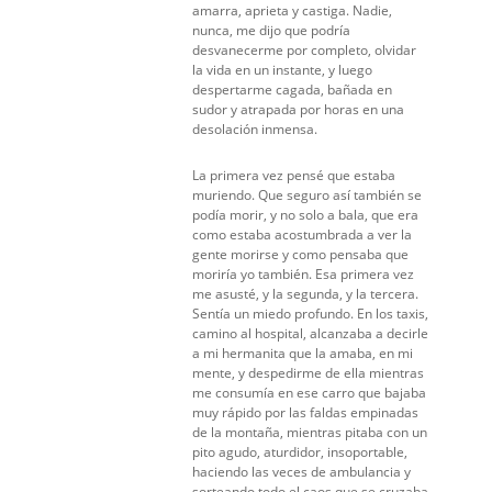
amarra, aprieta y castiga. Nadie,
nunca, me dijo que podría
desvanecerme por completo, olvidar
la vida en un instante, y luego
despertarme cagada, bañada en
sudor y atrapada por horas en una
desolación inmensa.
La primera vez pensé que estaba
muriendo. Que seguro así también se
podía morir, y no solo a bala, que era
como estaba acostumbrada a ver la
gente morirse y como pensaba que
moriría yo también. Esa primera vez
me asusté, y la segunda, y la tercera.
Sentía un miedo profundo. En los taxis,
camino al hospital, alcanzaba a decirle
a mi hermanita que la amaba, en mi
mente, y despedirme de ella mientras
me consumía en ese carro que bajaba
muy rápido por las faldas empinadas
de la montaña, mientras pitaba con un
pito agudo, aturdidor, insoportable,
haciendo las veces de ambulancia y
sorteando todo el caos que se cruzaba