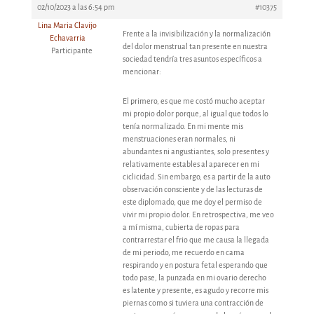
02/10/2023 a las 6:54 pm
#10375
Lina Maria Clavijo
Frente a la invisibilización y la normalización
Echavarria
del dolor menstrual tan presente en nuestra
Participante
sociedad tendría tres asuntos específicos a
mencionar:
El primero, es que me costó mucho aceptar
mi propio dolor porque, al igual que todos lo
tenía normalizado. En mi mente mis
menstruaciones eran normales, ni
abundantes ni angustiantes, solo presentes y
relativamente estables al aparecer en mi
ciclicidad. Sin embargo, es a partir de la auto
observación consciente y de las lecturas de
este diplomado, que me doy el permiso de
vivir mi propio dolor. En retrospectiva, me veo
a mí misma, cubierta de ropas para
contrarrestar el frio que me causa la llegada
de mi periodo, me recuerdo en cama
respirando y en postura fetal esperando que
todo pase, la punzada en mi ovario derecho
es latente y presente, es agudo y recorre mis
piernas como si tuviera una contracción de