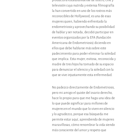
productora estadounidense de teatro, cine y
televisión cuya nutrida y extensa filmografía
la han convertido en uno de los rostros más
reconocibles de Hollywood, es una de esas
mujeres quien, habiendo enfrentado la
endometriosis y aprovechando su posibilidad
de hablar y ser notada, decidió participar en
eventos organizados por la EFA (Fundación
Americana de Endometriosis) diciendo en
ellos que debe hablarse más sobre este
padecimiento para poder eliminar la soledad
que implica. Esta mujer, exitosa, reconocida y
madre de tres hijos ha tomado de su espacio
para denunciar el silencio y la soledad con la
que se vive injustamente esta enfermedad.
No padezco directamente de Endometriosis,
pero mi amigo el quiste del ovario derecho,
hace lo propio para que me haga una idea de
lo que puede significar para millones de
mujeres en el mundo que lo viven en silencio
y lo agradezco, porque esa búsqueda me
permite estar aquí, aprendiendo de mujeres
maravillosas, cómo renombrar la vida siendo
más consciente del amor y respeto que