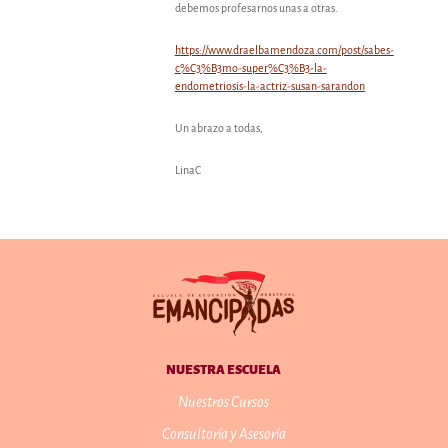
debemos profesarnos unas a otras.
https://www.draelbamendoza.com/post/sabes-
c%C3%B3mo-super%C3%B3-la-
endometriosis-la-actriz-susan-sarandon
Un abrazo a todas,
LinaC
NUESTRA ESCUELA
Nuestros Cursos
Consultoría y Asesoría