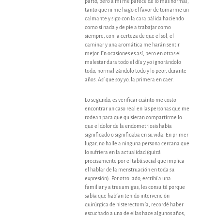
parto, pero a mí me parece de lo más normal,
tanto que ni me hago el favor de tomarme un
calmante y sigo con la cara pálida haciendo
como si nada y de pie a trabajar como
siempre, con la certeza de que el sol, el
caminar y una aromática me harán sentir
mejor. En ocasiones es así, pero en otras el
malestar dura todo el día y yo ignorándolo
todo, normalizándolo todo y lo peor, durante
años. Así que soy yo, la primera en caer.
Lo segundo, es verificar cuánto me costo
encontrar un caso real en las personas que me
rodean para que quisieran compartirme lo
que el dolor de la endometriosis había
significado o significaba en su vida. En primer
lugar, no halle a ninguna persona cercana que
lo sufriera en la actualidad (quizá
precisamente por el tabú social que implica
el hablar de la menstruación en toda su
expresión). Por otro lado, escribí a una
familiar y a tres amigas, les consulté porque
sabía que habían tenido intervención
quirúrgica de histerectomía, recordé haber
escuchado a una de ellas hace algunos años,