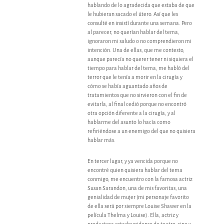
hablando de lo agradecida que estaba de que
le hubieran sacado el útero. Así que les
consulté en insistí durante una semana. Pero
al parecer, no querían hablar del tema,
ignoraron mi saludo o no comprendieron mi
intención. Una de ellas, que me contesto,
aunque parecía no querer tener ni siquiera el
tiempo para hablar del tema, me habló del
terror que le tenía a morir en la cirugía y
cómo se había aguantado años de
tratamientos que no sirvieron con el fin de
evitarla, al final cedió porque no encontró
otra opción diferente a la cirugía, y al
hablarme del asunto lo hacía como
refiriéndose a un enemigo del que no quisiera
hablar más.
En tercer lugar, y ya vencida porque no
encontré quien quisiera hablar del tema
conmigo, me encuentro con la famosa actriz
Susan Sarandon, una de mis favoritas, una
genialidad de mujer (mi personaje favorito
de ella será por siempre Louise Shawer en la
película Thelma y Louise). Ella, actriz y